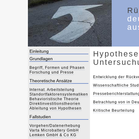
Rü
de
au
Einleitung
Hypothese
Grundlagen
Untersuch
Begriff, Formen und Phasen
Forschung und Presse
Entwicklung der Rückv
Theoretische Ansätze
Wissenschaftliche Stu
Internat. Arbeitsteilung
Presseberichterstattun
Standortfaktorensystematiken
Behavioristische Theorie
Betrachtung von in De
Direktinvestitionstheorien
Ableitung von Hypothesen
Kritische Beurteilung
Fallstudien
Vorgehen/Datenerhebung
Varta Microbattery GmbH
Lemken GmbH & Co KG